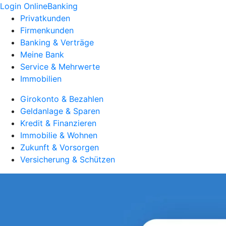
Login OnlineBanking
Privatkunden
Firmenkunden
Banking & Verträge
Meine Bank
Service & Mehrwerte
Immobilien
Girokonto & Bezahlen
Geldanlage & Sparen
Kredit & Finanzieren
Immobilie & Wohnen
Zukunft & Vorsorgen
Versicherung & Schützen