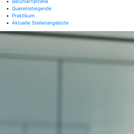
Berufserfahrene
Quereinsteigende
Praktikum
Aktuelle Stellenangebote