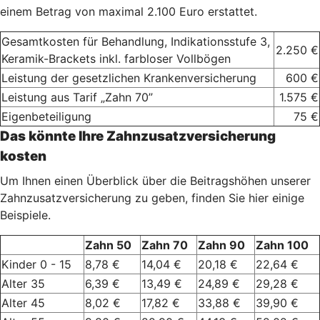
einem Betrag von maximal 2.100 Euro erstattet.
Gesamtkosten für Behandlung, Indikationsstufe 3,
2.250 €
Keramik-Brackets inkl. farbloser Vollbögen
Leistung der gesetzlichen Krankenversicherung
600 €
Leistung aus Tarif „Zahn 70”
1.575 €
Eigenbeteiligung
75 €
Das könnte Ihre Zahnzusatzversicherung
kosten
Um Ihnen einen Überblick über die Beitragshöhen unserer
Zahnzusatzversicherung zu geben, finden Sie hier einige
Beispiele.
Zahn 50
Zahn 70
Zahn 90
Zahn 100
Kinder 0 - 15
8,78 €
14,04 €
20,18 €
22,64 €
Alter 35
6,39 €
13,49 €
24,89 €
29,28 €
Alter 45
8,02 €
17,82 €
33,88 €
39,90 €