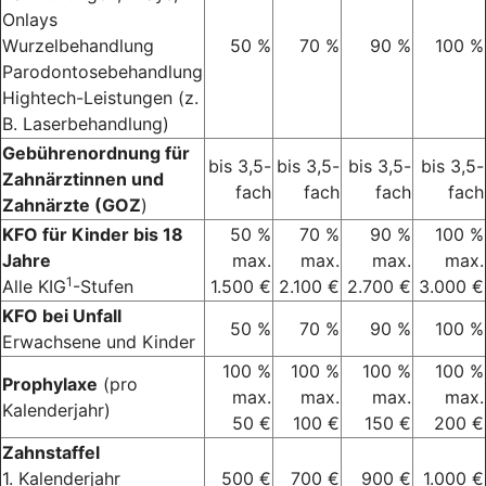
Onlays
Wurzelbehandlung
50 %
70 %
90 %
100 %
Parodontosebehandlung
Hightech-Leistungen (z.
B. Laserbehandlung)
Gebührenordnung für
bis 3,5-
bis 3,5-
bis 3,5-
bis 3,5-
Zahnärztinnen und
fach
fach
fach
fach
Zahnärzte (GOZ
)
KFO für Kinder bis 18
50 %
70 %
90 %
100 %
Jahre
max.
max.
max.
max.
1
Alle KIG
-Stufen
1.500 €
2.100 €
2.700 €
3.000 €
KFO bei Unfall
50 %
70 %
90 %
100 %
Erwachsene und Kinder
100 %
100 %
100 %
100 %
Prophylaxe
(pro
max.
max.
max.
max.
Kalenderjahr)
50 €
100 €
150 €
200 €
Zahnstaffel
1. Kalenderjahr
500 €
700 €
900 €
1.000 €